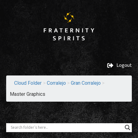
Logout
Cloud Folder
>
Corralejo
>
Gran Corralejo
>
Master Graphics