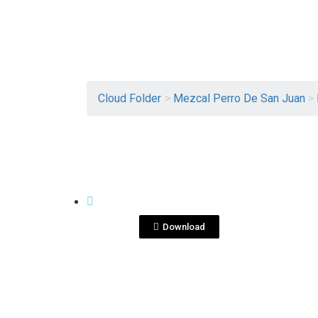
Cloud Folder
>
Mezcal Perro De San Juan
>
View File
MEZCAL PERRO DE SAN JUAN
Recetario.pdf
Download