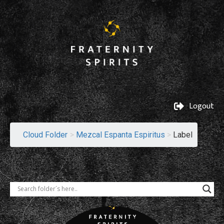
Logout
Cloud Folder
>
Mezcal Espanta Espiritus
>
Label