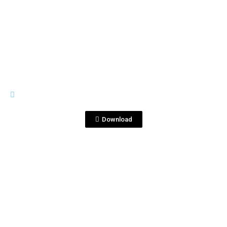
View File
LOS ARANGO
Tequila Los Arango (Locución
Hombre).mp4
Download
View File