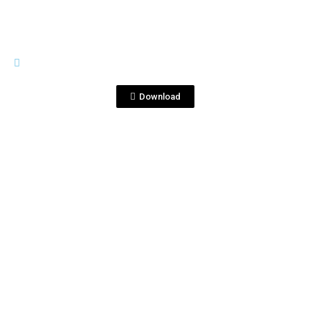
1 L
Tequila Blanco 1 Litro
Exportación.jpg
Download
View File
1 L