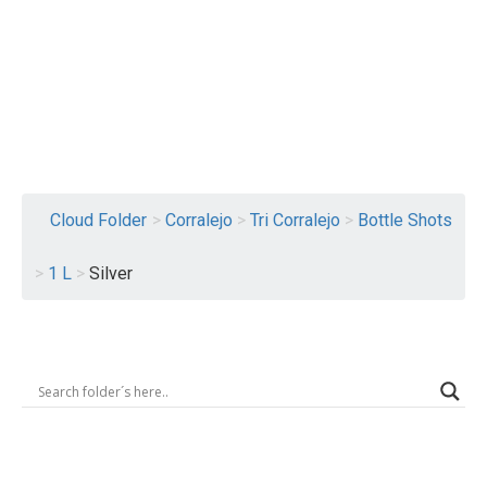
Logout
Cloud Folder
>
Corralejo
>
Tri Corralejo
>
Bottle Shots
>
1 L
>
Silver