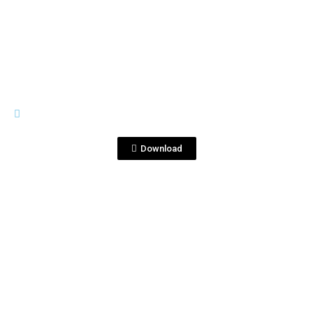
View File
1 L
Tequila Blanco 1 Litro Exportación
Contra.png
Download
View File