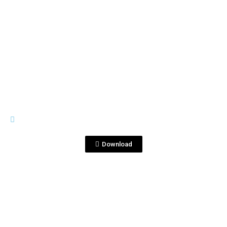
View File
1 L
Tequila Blanco 1 Litro Exportación
Contra.jpg
Download