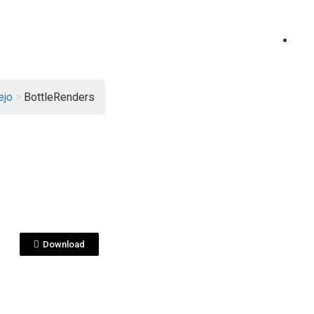
ejo
>
BottleRenders
View File
LEJO EXTRA AÑEJO
ntaje-Corralejo-
t-3years.jpg
Download