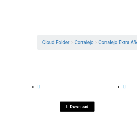
Cloud Folder
>
Corralejo
>
Corralejo Extra Añ
View File
CORRALEJO EXTRA AÑEJO
CORRA
Montaje Corralejo
Mo
Front 3years.png
Fron
Download