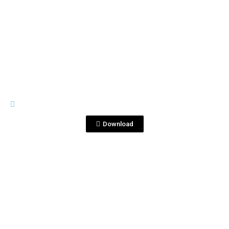
View File
CORRALEJO 25 ANIVERSAY
montaje 2 botella copia.jpg
Download
View File