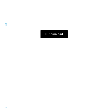
CORRALEJO 25 ANIVERSAY
montaje 2 caja copia.jpg
Download
View File
CORRALEJO 25 ANIVERSAY