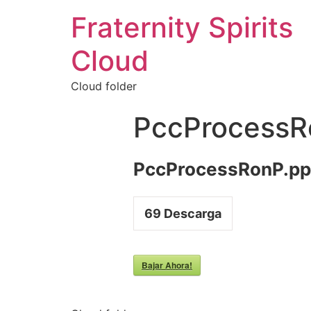
Fraternity Spirits
Cloud
Cloud folder
PccProcessR
PccProcessRonP.pp
69
Descarga
Bajar Ahora!