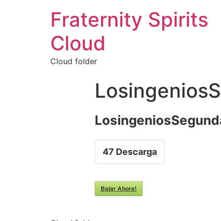
Fraternity Spirits
Cloud
Cloud folder
Losingenios
LosingeniosSegund
47
Descarga
Bajar Ahora!