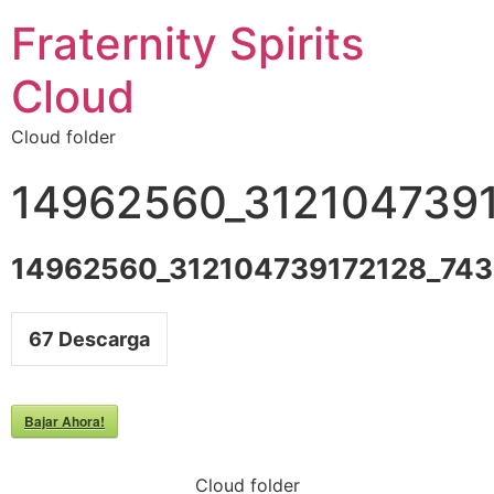
Fraternity Spirits
Cloud
Cloud folder
14962560_312104739
14962560_312104739172128_74
67
Descarga
Bajar Ahora!
Cloud folder