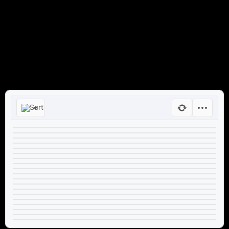
Boker Vodka
Conde De Cuba
Corralejo
Entregas MKT
Espanta Espiritus
FRATERNITY
HORUS
Iván Avila
Kensei
Ley Seca
Los Arango
Mazapan
Mezcal Perro De San Juan
Nobushi
Quita Penas
Rives
Ron Prohibido
Saints
Yukisato